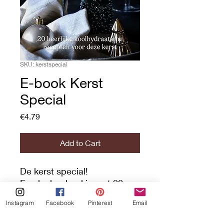
SKU: kerstspecial
E-book Kerst
Special
Price
€4.79
Add to Cart
De kerst special!
Een leuk e-boekje met 20
koolhydraatarme
Instagram
Facebook
Pinterest
Email
kerstrecepten.
Zie je het als je eigen