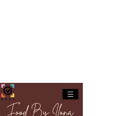
Food By Ilona