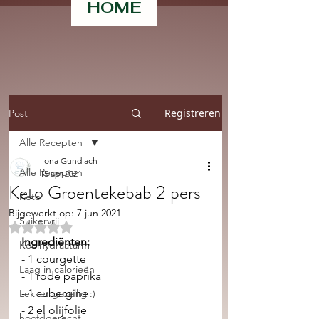
HOME
Registreren
Post
Alle Recepten
Ilona Gundlach
Alle Recepten
15 apr 2021
Keto Groentekebab 2 pers
Keto
Bijgewerkt op:
7 jun 2021
Suikervrij
Beoordeeld met NaN uit 5 sterren.
Ingrediënten:
Koolhydraatarm
- 1 courgette 
Laag in calorieën
- 1 rode paprika
- 1 aubergine 
Lekker gezellig :)
- 2 el olijfolie
hoofdgerecht