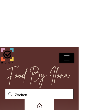
Food By Ilona