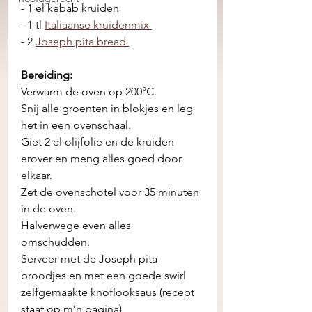
- 1 el kebab kruiden 
- 1 tl 
Italiaanse kruidenmix 
- 2 
Joseph pita bread 
Bereiding:
Verwarm de oven op 200°C. 
Snij alle groenten in blokjes en leg 
het in een ovenschaal. 
Giet 2 el olijfolie en de kruiden 
erover en meng alles goed door 
elkaar. 
Zet de ovenschotel voor 35 minuten 
in de oven. 
Halverwege even alles 
omschudden. 
Serveer met de Joseph pita 
broodjes en met een goede swirl 
zelfgemaakte knoflooksaus (recept 
staat op m’n pagina) 