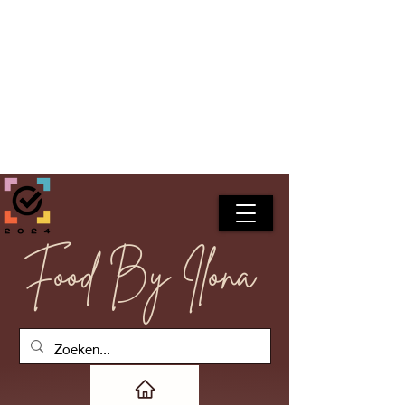
Food By Ilona