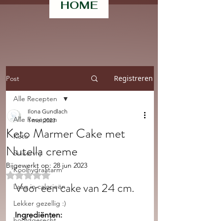
HOME
Registreren
Post
Alle Recepten
Ilona Gundlach
Alle Recepten
1 mei 2023
Keto Marmer Cake met
Keto
Nutella creme
Suikervrij
Bijgewerkt op:
28 jun 2023
Koolhydraatarm
Beoordeeld met NaN uit 5 sterren.
Voor een cake van 24 cm.
Laag in calorieën
Lekker gezellig :)
Ingrediënten:
hoofdgerecht