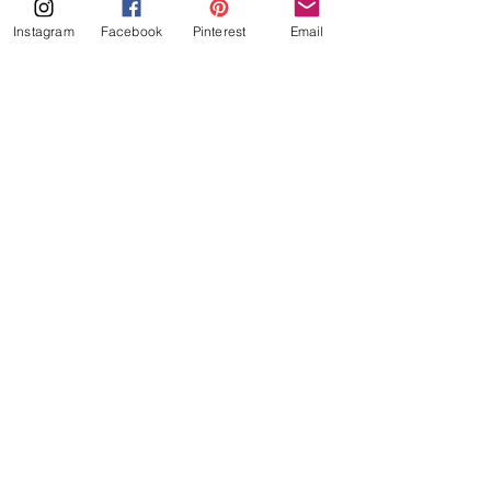
Instagram
Facebook
Pinterest
Email
Keto Marmer Cake met Nutella 
creme
recepten
keto
marmer cake
Keto Marmer Cake met Nutella creme
Keto
Alles weergeven
Gerelateerde posts