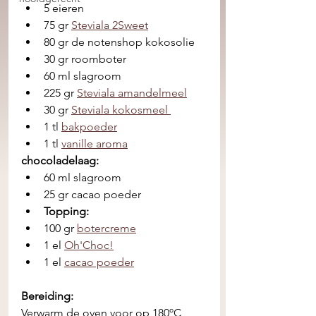
5 eieren
75 gr 
Steviala 2Sweet
80 gr de notenshop kokosolie
30 gr roomboter
60 ml slagroom 
225 gr 
Steviala amandelmeel
30 gr 
Steviala kokosmeel 
1 tl 
bakpoeder
1 tl 
vanille aroma
chocoladelaag:
60 ml slagroom 
25 gr cacao poeder
Topping:
100 gr 
botercreme
1 el 
Oh'Choc!
1 el 
cacao poeder
Bereiding:
Verwarm de oven voor op 180ºC 