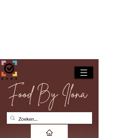
Food By Ilona