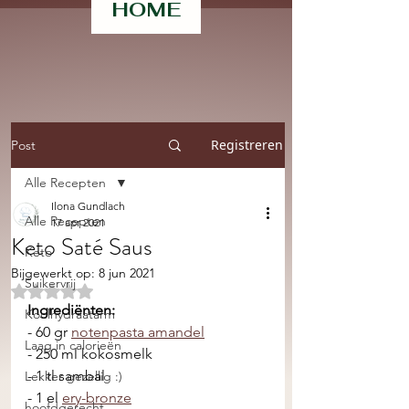
HOME
Registreren
Post
Alle Recepten
Ilona Gundlach
Alle Recepten
17 apr 2021
Keto Saté Saus
Keto
Bijgewerkt op:
8 jun 2021
Suikervrij
Beoordeeld met NaN uit 5 sterren.
Ingrediënten: 
Koolhydraatarm
- 60 gr 
notenpasta amandel
Laag in calorieën
- 250 ml kokosmelk
- 1 tl sambal
Lekker gezellig :)
- 1 el 
ery-bronze
hoofdgerecht