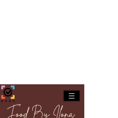
Food By Ilona