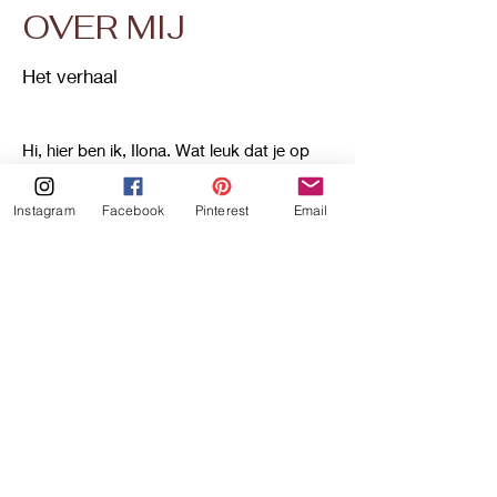
OVER MIJ
Het verhaal
Hi, hier ben ik, Ilona. Wat leuk dat je op
Instagram
Facebook
Pinterest
Email
m’n website bent! Heb je al wat recepten
uitgekozen?
Ik ben die vrolijke meid in de keuken,
want ja zodra ik in de keuken sta leef ik
m’n passie voor koken en bakken, iets
wat mij dus zeker opvrolijkt! Het begon
allemaal wat jaartjes geleden, ik was
lekker aan het mopperen op m’n ouders