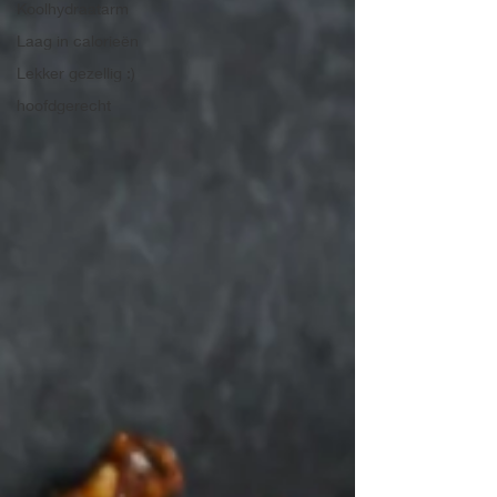
Koolhydraatarm
Laag in calorieën
Lekker gezellig :)
hoofdgerecht