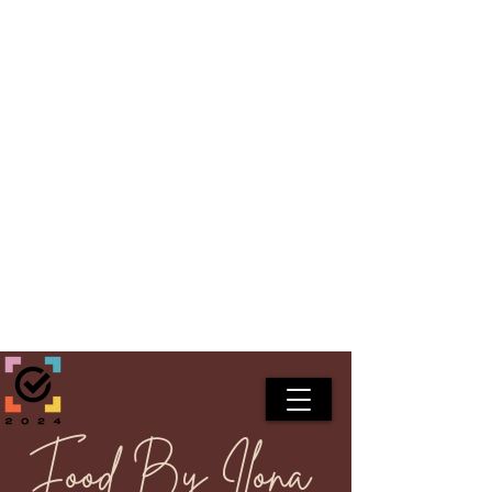
Food By Ilona