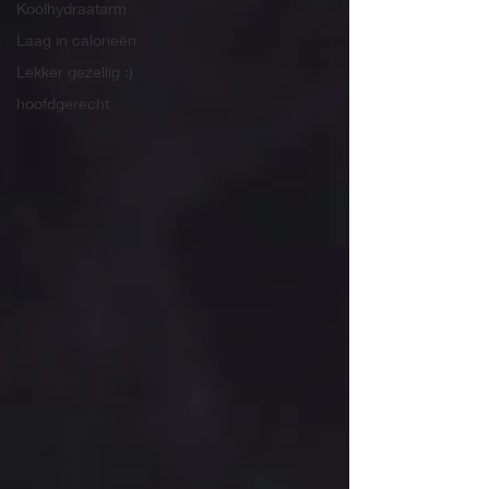
Koolhydraatarm
Laag in calorieën
Lekker gezellig :)
hoofdgerecht