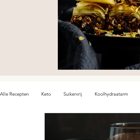
Alle Recepten
Keto
Suikervrij
Koolhydraatarm
hoofdgerecht