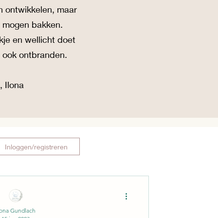
n ontwikkelen, maar
te mogen bakken.
kje en wellicht doet
e ook ontbranden.
, Ilona
Inloggen/registreren
lona Gundlach