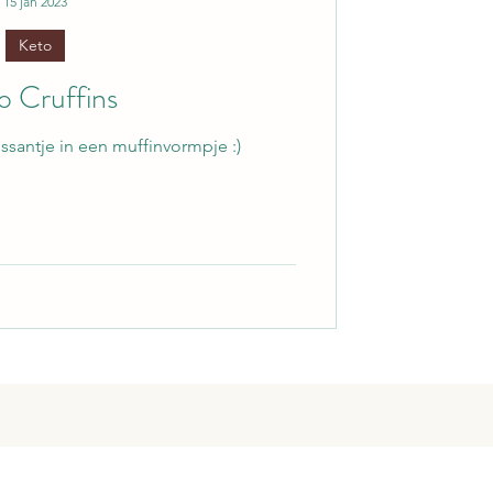
15 jan 2023
Keto
o Cruffins
ns een croissantje in een muffinvormpje :)