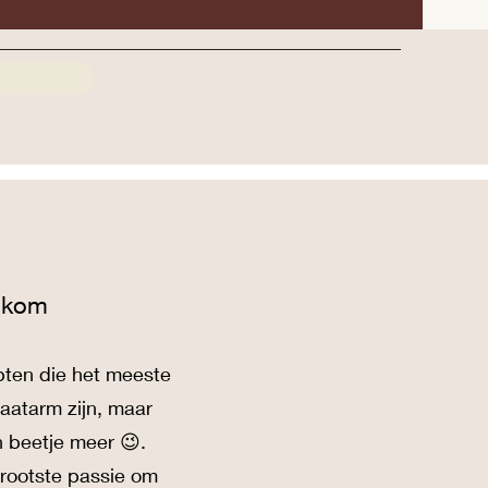
lkom
pten die het meeste
raatarm zijn, maar
n beetje meer 😉.
rgrootste passie om