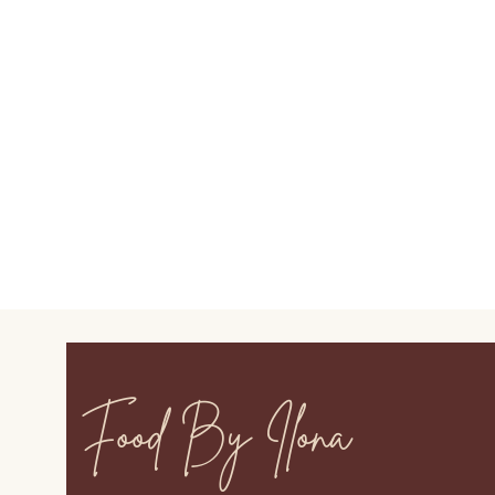
Food By Ilona