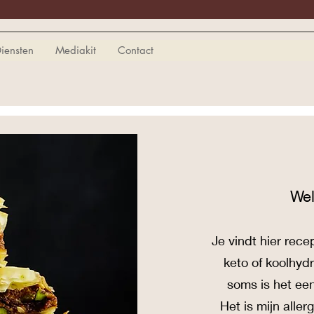
iensten
Mediakit
Contact
We
Je vind
t
hier rece
keto of koolhyd
soms is het ee
Het is mijn alle