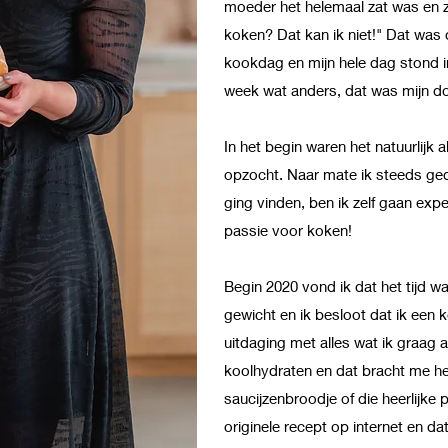
moeder het helemaal zat was en ze
koken? Dat kan ik niet!" Dat was 
kookdag en mijn hele dag stond i
week wat anders, dat was mijn do
In het begin waren het natuurlijk a
opzocht. Naar mate ik steeds ged
ging vinden, ben ik zelf gaan ex
passie voor koken!
Begin 2020 vond ik dat het tijd w
gewicht en ik besloot dat ik een k
uitdaging met alles wat ik graag at
koolhydraten en dat bracht me het
saucijzenbroodje of die heerlijke 
originele recept op internet en da