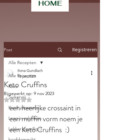
HOME
Registreren
Post
Alle Recepten
Ilona Gundlach
Alle Recepten
15 jan 2023
Keto Cruffins
Keto
Bijgewerkt op:
9 nov 2023
Suikervrij
Beoordeeld met NaN uit 5 sterren.
een heerlijke crossaint in 
Koolhydraatarm
een muffin vorm noem je 
Laag in calorieën
een Keto Cruffins  :) 
Lekker gezellig :)
hoofdgerecht