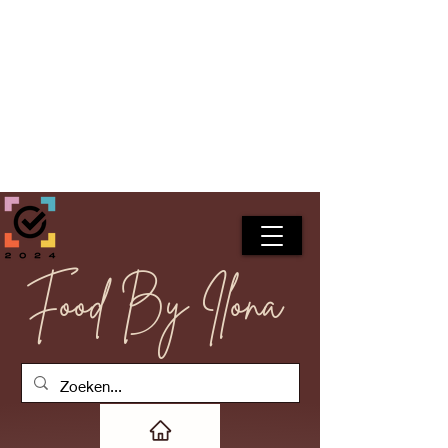
Food By Ilona