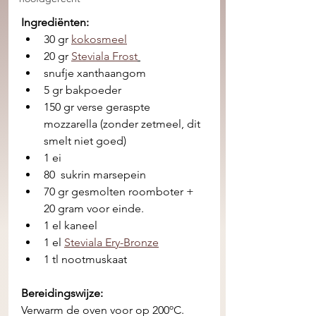
Ingrediënten:
30 gr 
kokosmeel
20 gr 
Steviala Frost
snufje xanthaangom 
5 gr bakpoeder
150 gr verse geraspte 
mozzarella (zonder zetmeel, dit 
smelt niet goed)
1 ei  
80  sukrin marsepein 
70 gr gesmolten roomboter + 
20 gram voor einde.
1 el kaneel 
1 el 
Steviala Ery-Bronze
1 tl nootmuskaat
Bereidingswijze:
Verwarm de oven voor op 200ºC. 