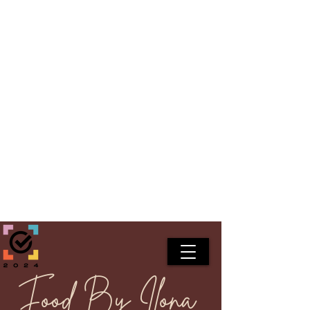
Food By Ilona