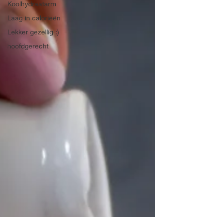
Koolhydraatarm
Laag in calorieën
Lekker gezellig :)
hoofdgerecht