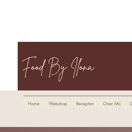
Food By Ilona
Home
Webshop
Recepten
Over Mij
D