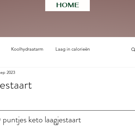
HOME
Koolhydraatarm
Laag in calorieën
sep 2023
ht
estaart
 uit 5 sterren.
 puntjes keto laagjestaart