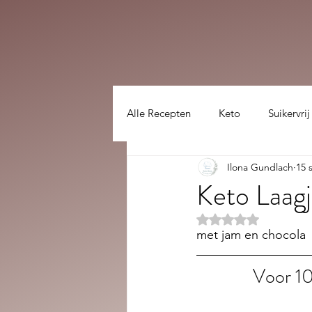
Alle Recepten
Keto
Suikervrij
Ilona Gundlach
15 
Lekker gezellig :)
hoofdgerec
Keto Laagj
Beoordeeld met NaN
met jam en chocola
Voor 10