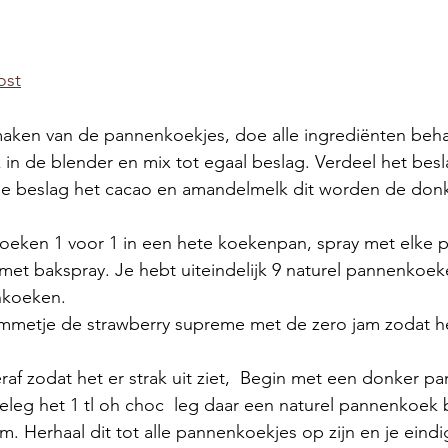
ost
aken van de pannenkoekjes, doe alle ingrediënten beha
in de blender en mix tot egaal beslag. Verdeel het besl
e beslag het cacao en amandelmelk dit worden de don
eken 1 voor 1 in een hete koekenpan, spray met elke 
met bakspray. Je hebt uiteindelijk 9 naturel pannenkoek
nkoeken.
metje de strawberry supreme met de zero jam zodat he
eraf zodat het er strak uit ziet,  Begin met een donker 
eleg het 1 tl oh choc  leg daar een naturel pannenkoek
am. Herhaal dit tot alle pannenkoekjes op zijn en je eind