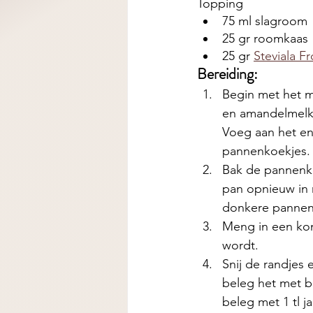
Topping
75 ml slagroom
25 gr roomkaas
25 gr 
Steviala Fr
Bereiding:
Begin met het m
en amandelmelk 
Voeg aan het en
pannenkoekjes.
Bak de pannenko
pan opnieuw in 
donkere panne
Meng in een kom
wordt. 
Snij de randjes 
beleg het met b
beleg met 1 tl j