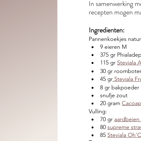
In samenwerking m
recepten mogen make
Ingredienten: 
Pannenkoekjes natur
9 eieren M
375 gr Phialadep
115 gr 
Steviala
30 gr roombote
45 gr
Steviala Fr
8 gr bakpoeder
snufje zout
20 gram 
Cacoap
Vulling: 
70 gr 
aardbeien
80 
supreme stra
85 
Steviala Oh'