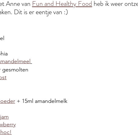
et Anne van 
Fun and Healthy Food
 heb ik weer ontz
n. Dit is er eentje van :) 
el
hia 
 Amandelmeel
r gesmolten
ost
oeder
+ 15ml amandelmelk
 jam
wberry
Choc!