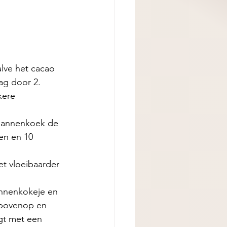
lve het cacao 
ag door 2. 
kere 
pannenkoek de 
en en 10 
t vloeibaarder 
pannenkokeje en 
 bovenop en 
igt met een 