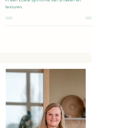
Baklava en koek mengen harmonieus samen
in een zoete symfonie van smaken en
texturen.