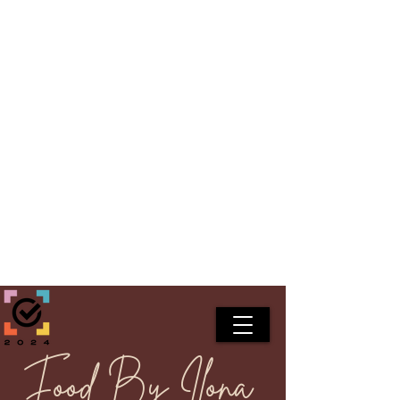
Food By Ilona