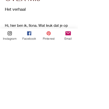
OVER MIJ
Het verhaal
Hi, hier ben ik, Ilona. Wat leuk dat je op
Instagram
Facebook
Pinterest
Email
m’n website bent! Heb je al wat recepten
uitgekozen?
Ik ben die vrolijke meid in de keuken,
want ja zodra ik in de keuken sta leef ik
m’n passie voor koken en bakken, iets
wat mij dus zeker opvrolijkt! Het begon
allemaal wat jaartjes geleden, ik was
lekker aan het mopperen op m’n ouders
“eten we dat nu al weer?!” Totdat m’n