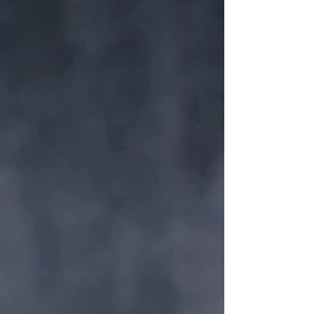
Koolhydraatarm
Laag in calorieën
Lekker gezellig :)
hoofdgerecht