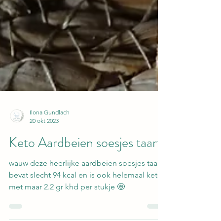
Ilona Gundlach
20 okt 2023
Keto Aardbeien soesjes taart
wauw deze heerlijke aardbeien soesjes taart
bevat slecht 94 kcal en is ook helemaal keto
met maar 2.2 gr khd per stukje 🤩