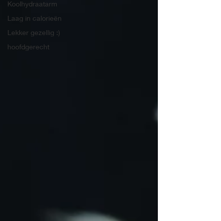
Koolhydraatarm
Laag in calorieën
Lekker gezellig :)
hoofdgerecht