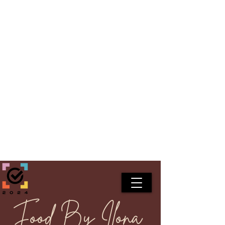
Food By Ilona