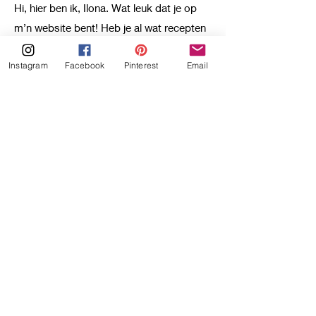
Hi, hier ben ik, Ilona. Wat leuk dat je op
m’n website bent! Heb je al wat recepten
Instagram
Facebook
Pinterest
Email
uitgekozen?
Ik ben die vrolijke meid in de keuken,
want ja zodra ik in de keuken sta leef ik
m’n passie voor koken en bakken, iets
wat mij dus zeker opvrolijkt! Het begon
allemaal wat jaartjes geleden, ik was
lekker aan het mopperen op m’n ouders
“eten we dat nu al weer?!” Totdat m’n
moeder het helemaal zat was en zei
"prima dan kook jij maar." "Ik koken? Dat
kan ik niet!" Dat was de doorslag. Ik
kreeg een vaste kookdag en mijn hele