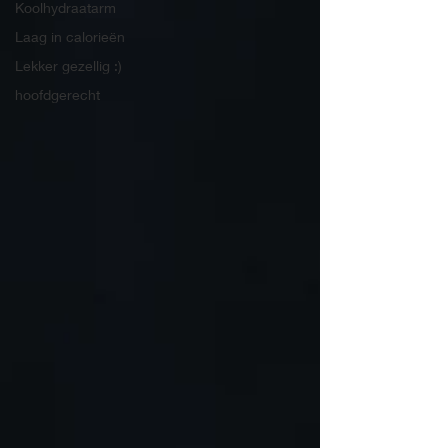
Koolhydraatarm
Laag in calorieën
Lekker gezellig :)
hoofdgerecht