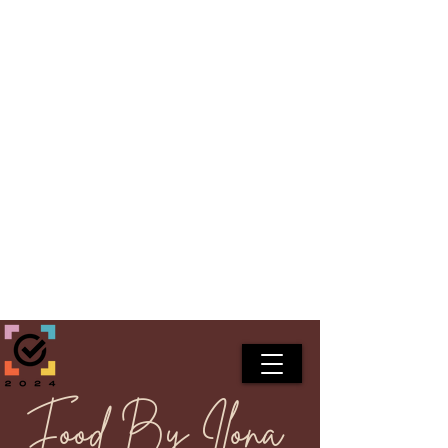
Food By Ilona