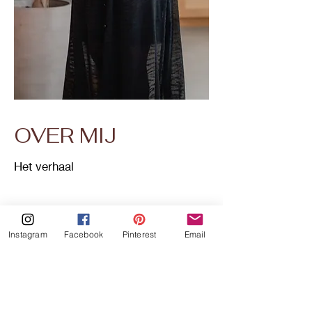
OVER MIJ
Het verhaal
Instagram
Facebook
Pinterest
Email
Hi, hier ben ik, Ilona. Wat leuk dat je op
m’n website bent! Heb je al wat recepten
uitgekozen?