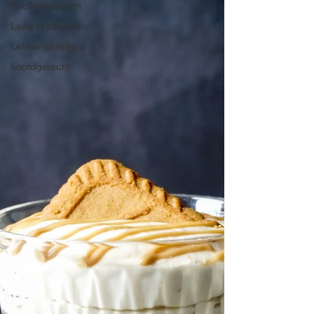
Koolhydraatarm
Laag in calorieën
Lekker gezellig :)
hoofdgerecht