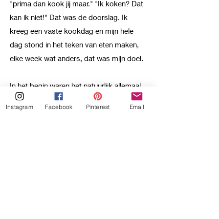
moeder het helemaal zat was en zei
"prima dan kook jij maar." "Ik koken? Dat
kan ik niet!" Dat was de doorslag. Ik
kreeg een vaste kookdag en mijn hele
dag stond in het teken van eten maken,
elke week wat anders, dat was mijn doel.
In het begin waren het natuurlijk allemaal
Instagram
Facebook
Pinterest
Email
recepten die ik op internet opzocht. Naar
mate ik steeds gedrevener werd en het
steeds leuker ging vinden, ben ik zelf
gaan experimenteren en daar kwam de
passie voor koken!
Begin 2020 vond ik dat het tijd was voor
een verandering in mijn gewicht en ik