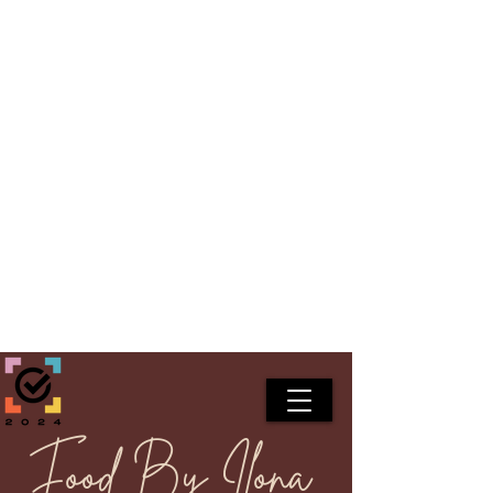
Food By Ilona