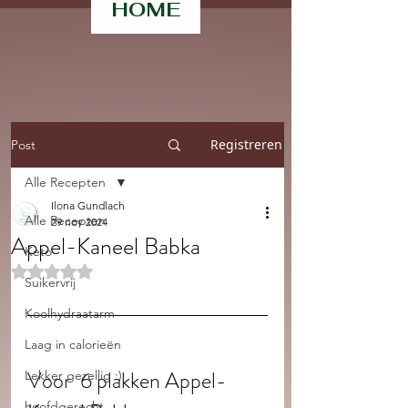
HOME
Registreren
Post
Alle Recepten
Ilona Gundlach
Alle Recepten
29 nov 2024
Appel-Kaneel Babka
Keto
Beoordeeld met NaN uit 5 sterren.
Suikervrij
Koolhydraatarm
Laag in calorieën
Voor  6 plakken Appel-
Lekker gezellig :)
hoofdgerecht