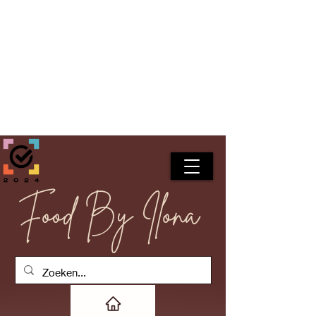
Food By Ilona