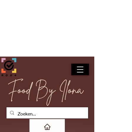
Food By Ilona