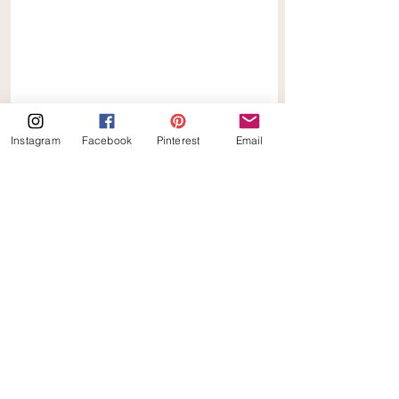
tekst onder foto! 
Instagram
Facebook
Pinterest
Email
wafels
Koolhydraatarm
Suikervrij
Laag in calorieën
Alles weergeven
Gerelateerde posts