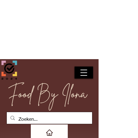
Food By Ilona