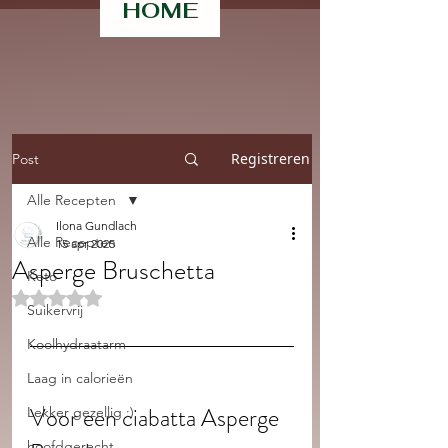
HOME
Registreren
Post
Alle Recepten
Ilona Gundlach
Alle Recepten
15 apr 2025
Asperge Bruschetta
Keto
Beoordeeld met NaN uit 5 sterren.
Suikervrij
Koolhydraatarm
Laag in calorieën
Voor een ciabatta Asperge 
Lekker gezellig :)
hoofdgerecht