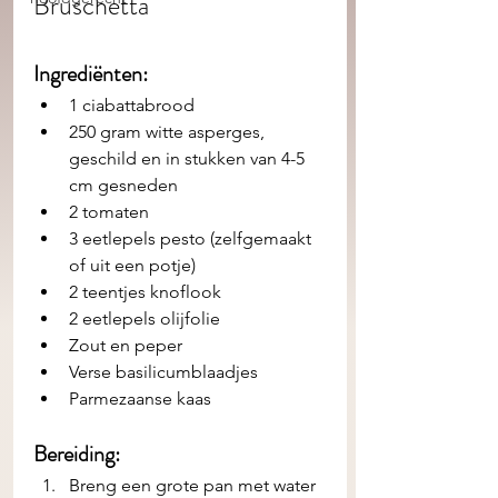
Bruschetta
Ingrediënten: 
1 ciabattabrood
250 gram witte asperges, 
geschild en in stukken van 4-5 
cm gesneden
2 tomaten
3 eetlepels pesto (zelfgemaakt 
of uit een potje)
2 teentjes knoflook
2 eetlepels olijfolie
Zout en peper
Verse basilicumblaadjes
Parmezaanse kaas
Bereiding:
Breng een grote pan met water 