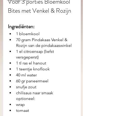
Voor 3 porties Bloemkool 
Bites met Venkel & Rozijn  
Ingrediënten: 
1 bloemkool
70 gram Pindakaas Venkel & 
Rozijn van de pindakaaswinkel 
1 el citroensap (liefst 
versgeperst) 
1 tl ras el hanout 
1 teentje knoflook
40 ml water
60 gr paneermeel 
snufje zout
chilisaus naar smaak
optioneel:
wrap
tomaat 