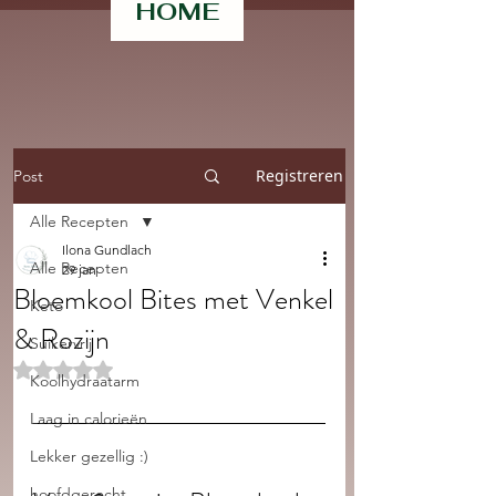
HOME
Registreren
Post
Alle Recepten
Ilona Gundlach
Alle Recepten
29 jan
Bloemkool Bites met Venkel
Keto
& Rozijn
Suikervrij
Beoordeeld met NaN uit 5 sterren.
Koolhydraatarm
Laag in calorieën
Lekker gezellig :)
hoofdgerecht