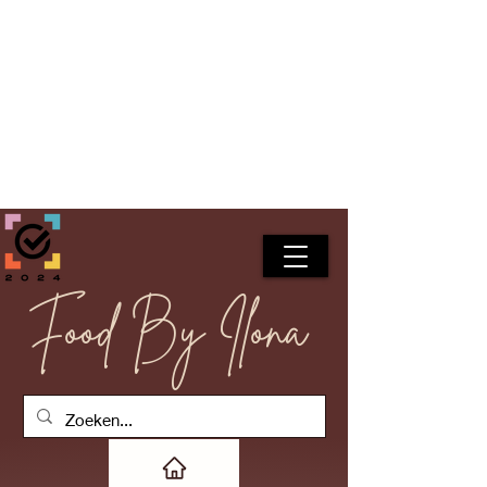
Food By Ilona