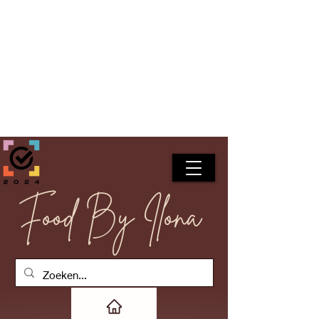
Food By Ilona