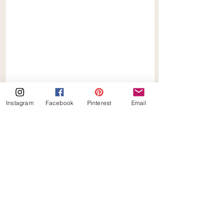
Instagram
Facebook
Pinterest
Email
Suikervrije Pistache Abrikozen 
Laagjestaart