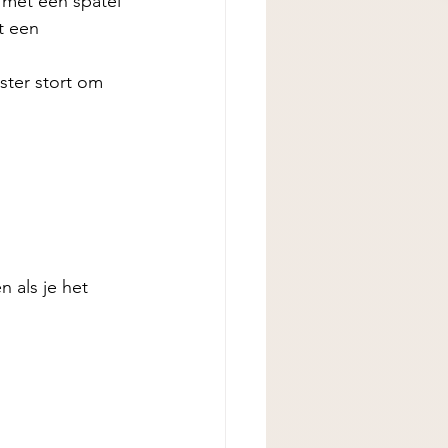
 met een spatel
t een 
ster stort om 
 als je het 