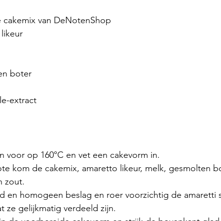
te cakemix van DeNotenShop
likeur
en boter
le-extract
 voor op 160°C en vet een cakevorm in.
te kom de cakemix, amaretto likeur, melk, gesmolten bot
n zout.
ad en homogeen beslag en roer voorzichtig de amaretti s
t ze gelijkmatig verdeeld zijn.