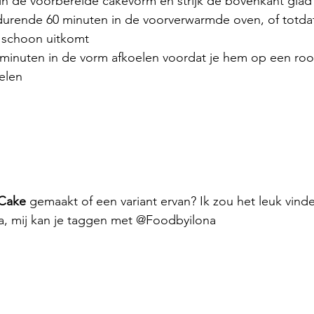
 in de voorbereide cakevorm en strijk de bovenkant glad
urende 60 minuten in de voorverwarmde oven, of totda
 schoon uitkomt
 minuten in de vorm afkoelen voordat je hem op een roo
oelen
 Cake
 gemaakt of een variant ervan? Ik zou het leuk vinden
a, mij kan je taggen met @Foodbyilona 