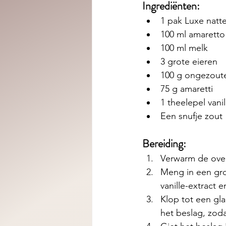
Ingrediënten: 
1 pak Luxe nat
100 ml amaretto 
100 ml melk
3 grote eieren
100 g ongezout
75 g amaretti
1 theelepel vanil
Een snufje zout
Bereiding:
Verwarm de oven
Meng in een gro
vanille-extract e
Klop tot een gl
het beslag, zoda