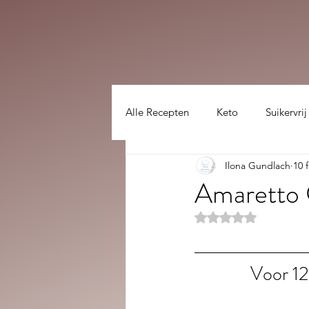
Alle Recepten
Keto
Suikervrij
Ilona Gundlach
10 
Lekker gezellig :)
hoofdgerec
Amaretto
Beoordeeld met NaN
Voor 12