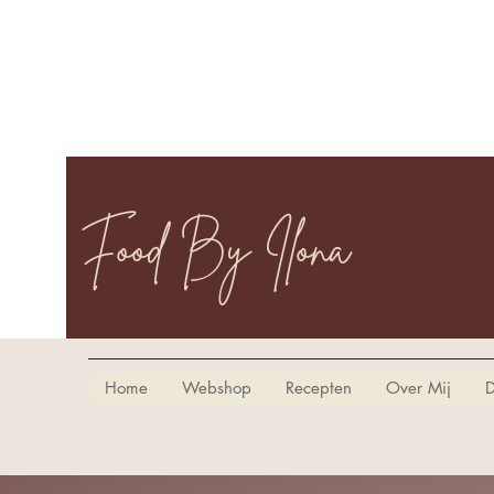
Food By Ilona
Home
Webshop
Recepten
Over Mij
D