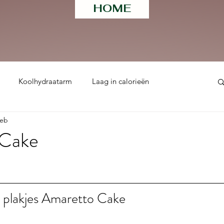
HOME
Koolhydraatarm
Laag in calorieën
feb
ht
 Cake
 uit 5 sterren.
 plakjes Amaretto Cake