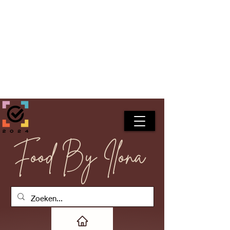
Food By Ilona