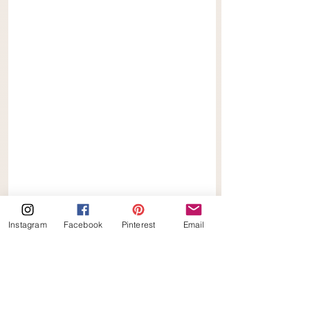
Instagram
Facebook
Pinterest
Email
Appel Rondo's 
recepten
keto
koolhydraatarm
appeltaart
appel