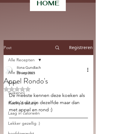
HOME
Registreren
Post
Alle Recepten
Ilona Gundlach
Alle Recepten
25 sep 2023
Appel Rondo's
Keto
Beoordeeld met NaN uit 5 sterren.
Suikervrij
De meeste kennen deze koeken als 
Kano's dit zijn dezelfde maar dan 
Koolhydraatarm
met appel en rond :) 
Laag in calorieën
Lekker gezellig :)
hoofdgerecht