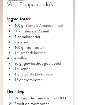
Voor 8 appel rondo's
Ingrediënten: 
100 gr 
Steviala Amandelmeel
30 gr 
Steviala 2Sweet
7 gr bakpoeder
2 eieren
100 gr roomboter
1 tl amandelaroma
Appelvulling:
30 gr gevriesdroogde appel
1 tl kaneel
1 el 
Steviala Ery-Bronze
15 gr roomboter 
Bereiding:
Verwarm de oven voor op 180ºC.
Smelt de roomboter.