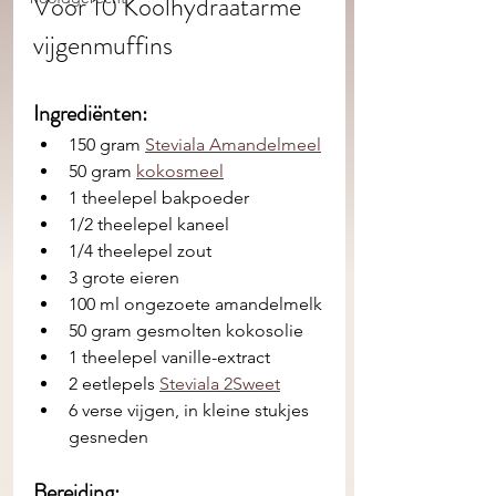
Voor 10 Koolhydraatarme 
vijgenmuffins
Ingrediënten: 
150 gram 
Steviala Amandelmeel
50 gram 
kokosmeel
1 theelepel bakpoeder
1/2 theelepel kaneel
1/4 theelepel zout
3 grote eieren
100 ml ongezoete amandelmelk
50 gram gesmolten kokosolie
1 theelepel vanille-extract
2 eetlepels 
Steviala 2Sweet
6 verse vijgen, in kleine stukjes 
gesneden
Bereiding: