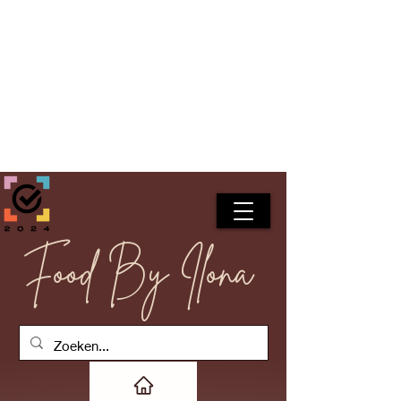
Food By Ilona