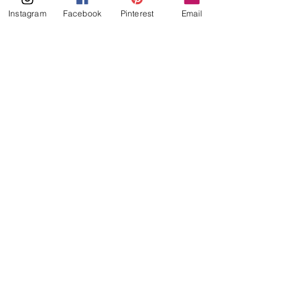
Instagram
Facebook
Pinterest
Email
Koolhydraatarme vijgenmuffins
Suikervrij
Koolhydraatarm
Laag in calorieën
Alles weergeven
Gerelateerde posts