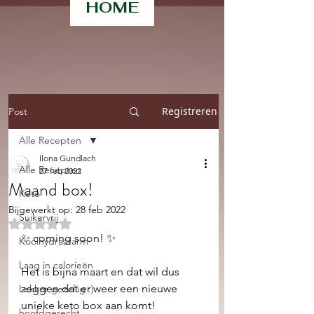
HOME
Registreren
Post
Alle Recepten
Ilona Gundlach
Alle Recepten
27 feb 2022
Maand box!
Keto
Bijgewerkt op:
28 feb 2022
Suikervrij
Beoordeeld met NaN uit 5 sterren.
✨ coming soon! ✨ 
Koolhydraatarm
Laag in calorieën
Het is bijna maart en dat wil dus 
zeggen dat er weer een nieuwe 
Lekker gezellig :)
unieke keto box aan komt! 
hoofdgerecht