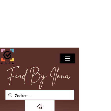
Food By Ilona