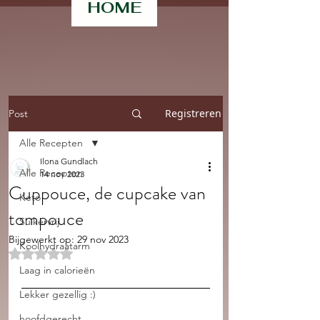
HOME
Registreren
Post
Alle Recepten
Ilona Gundlach
Alle Recepten
14 nov 2023
Cuppouce, de cupcake van
Keto
tompouce
Suikervrij
Bijgewerkt op:
29 nov 2023
Koolhydraatarm
Beoordeeld met NaN uit 5 sterren.
Laag in calorieën
Lekker gezellig :)
hoofdgerecht