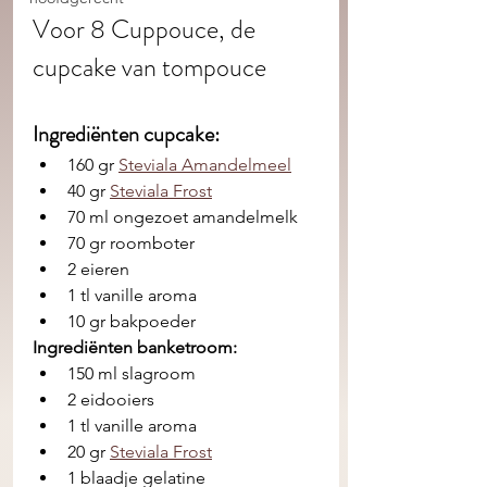
Voor 8 Cuppouce, de 
cupcake van tompouce
Ingrediënten cupcake: 
160 gr 
Steviala Amandelmeel
40 gr 
Steviala Frost
70 ml ongezoet amandelmelk
70 gr roomboter
2 eieren
1 tl vanille aroma
10 gr bakpoeder
Ingrediënten banketroom:
150 ml slagroom 
2 eidooiers
1 tl vanille aroma 
20 gr 
Steviala Frost
1 blaadje gelatine