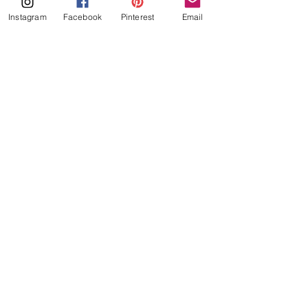
Instagram
Facebook
Pinterest
Email
Cuppouce
recepten
keto
koolhydraatarm
crompouce
tompouce
banketroom
cupcake
gele room
tompouce vulling
cuppouce
tompouce cupcake
pudding
Keto