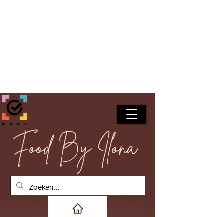
Food By Ilona