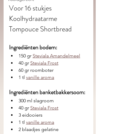
Voor 16 stukjes 
Koolhydraatarme 
Tompouce Shortbread
Ingrediënten bodem: 
150 gr 
Steviala Amandelmeel
40 gr 
Steviala Frost
60 gr roomboter
1 tl 
vanille aroma
Ingrediënten banketbakkersoom: 
300 ml slagroom 
40 gr 
Steviala Frost
3 eidooiers
1 tl 
vanille aroma
2 blaadjes gelatine