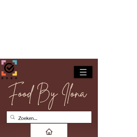
Food By Ilona