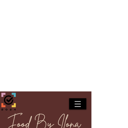
Food By Ilona