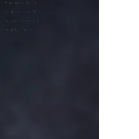
Koolhydraatarm
Laag in calorieën
Lekker gezellig :)
hoofdgerecht