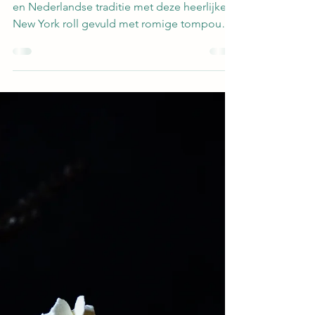
Ontdek de perfecte mix van New Yorkse flair
en Nederlandse traditie met deze heerlijke
New York roll gevuld met romige tompouce
vulling!