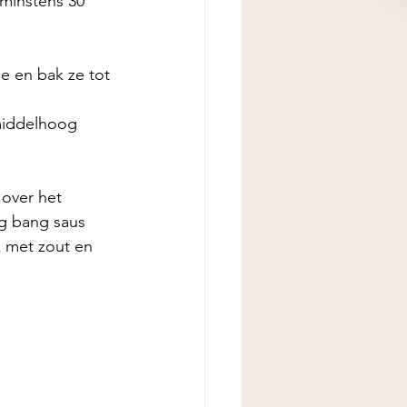
 minstens 30 
oe en bak ze tot 
middelhoog 
over het 
g bang saus 
 met zout en 