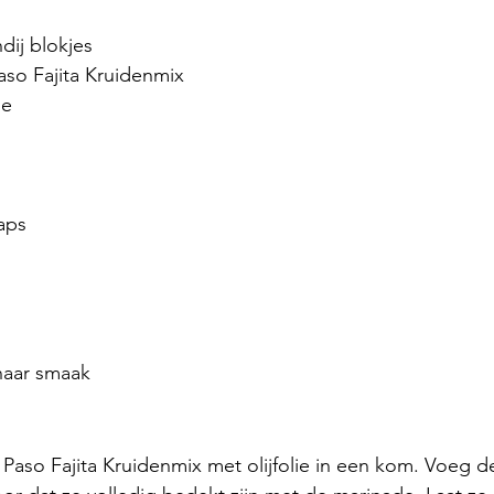
ij blokjes 
aso Fajita Kruidenmix
ie
aps
 
naar smaak
Paso Fajita Kruidenmix met olijfolie in een kom. Voeg d