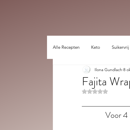
Alle Recepten
Keto
Suikervrij
Ilona Gundlach
8 o
Lekker gezellig :)
hoofdgerec
Fajita Wra
Beoordeeld met NaN
Voor 4 