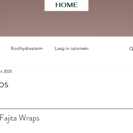
HOME
Koolhydraatarm
Laag in calorieën
kt 2025
ht
ps
 uit 5 sterren.
Fajita Wraps