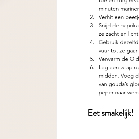
toe en zorg ervo
minuten mariner
Verhit een beetj
Snijd de paprika
ze zacht en lich
Gebruik dezelf
vuur tot ze gaar
Verwarm de Old 
Leg een wrap op
midden. Voeg de
van gouda’s glo
peper naar wens
Eet smakelijk! 