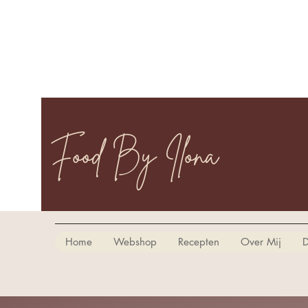
Food By Ilona
Home
Webshop
Recepten
Over Mij
D