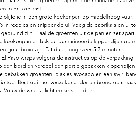
or dat ze volledig bedekt zijn met de marinade. Laat ze
en in de koelkast.
e olijfolie in een grote koekenpan op middelhoog vuur.
’s in reepjes en snipper de ui. Voeg de paprika's en ui t
t gebruind zijn. Haal de groenten uit de pan en zet apart.
de koekenpan en bak de gemarineerde kippendijen op 
 en goudbruin zijn. Dit duurt ongeveer 5-7 minuten.
El Paso wraps volgens de instructies op de verpakking.
 een bord en verdeel een portie gebakken kippendijen 
 gebakken groenten, plakjes avocado en een swirl ban
rie toe. Bestrooi met verse koriander en breng op smaak
. Vouw de wraps dicht en serveer direct.