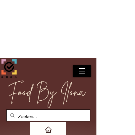
Food By Ilona