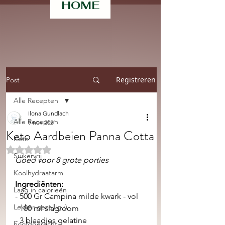
HOME
Registreren
Post
Alle Recepten
Ilona Gundlach
Alle Recepten
9 nov 2021
Keto Aardbeien Panna Cotta
Keto
Beoordeeld met NaN uit 5 sterren.
Suikervrij
Goed voor 8 grote porties 
Koolhydraatarm
Ingrediënten:
Laag in calorieën
- 500 Gr Campina milde kwark - vol 
Lekker gezellig :)
- 100 ml slagroom
- 3 blaadjes gelatine
hoofdgerecht