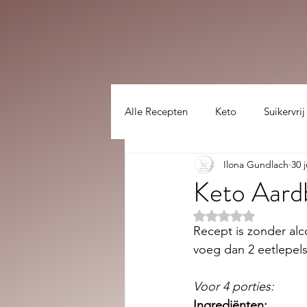
Alle Recepten
Keto
Suikervrij
Ilona Gundlach
30 
Lekker gezellig :)
hoofdgerec
Keto Aard
Beoordeeld met NaN
Recept is zonder alc
voeg dan 2 eetlepel
Voor 4 porties:
Ingrediënten: