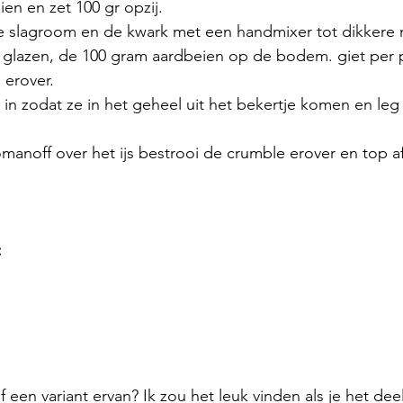
en en zet 100 gr opzij. 
e slagroom en de kwark met een handmixer tot dikkere 
 glazen, de 100 gram aardbeien op de bodem. giet per 
 erover. 
js in zodat ze in het geheel uit het bekertje komen en le
manoff over het ijs bestrooi de crumble erover en top a
:
f een variant ervan? Ik zou het leuk vinden als je het deel