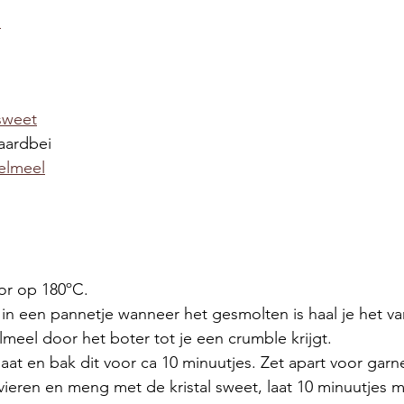
s
 sweet
 aardbei 
elmeel
or op 180ºC.
n een pannetje wanneer het gesmolten is haal je het va
eel door het boter tot je een crumble krijgt. 
aat en bak dit voor ca 10 minuutjes. Zet apart voor garn
 vieren en meng met de kristal sweet, laat 10 minuutjes m