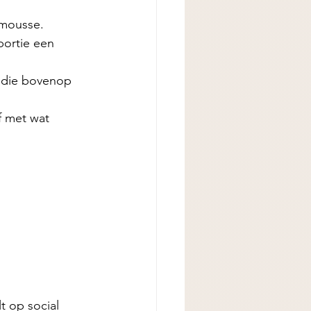
mousse. 
portie een 
g die bovenop 
f met wat 
t op social 