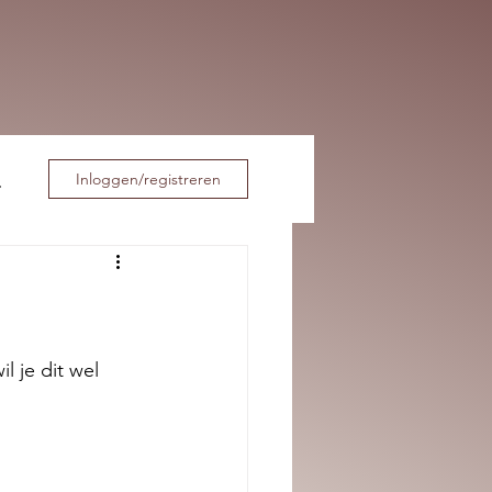
Inloggen/registreren
 je dit wel 