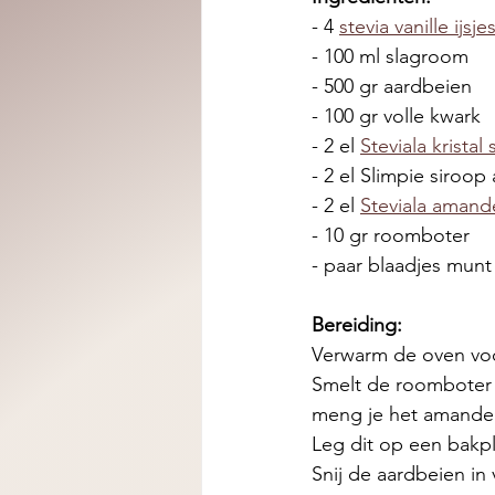
- 4 
stevia vanille ijsje
- 100 ml slagroom
- 500 gr aardbeien 
- 100 gr volle kwark
- 2 el 
Steviala kristal
- 2 el Slimpie siroop
- 2 el 
Steviala amand
- 10 gr roomboter 
- paar blaadjes munt
Bereiding:
Verwarm de oven vo
Smelt de roomboter i
meng je het amandelm
Leg dit op een bakpl
Snij de aardbeien in