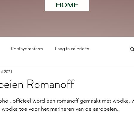
HOME
Koolhydraatarm
Laag in calorieën
jul 2021
ht
beien Romanoff
 uit 5 sterren.
ohol, officieel word een romanoff gemaakt met wodka, wil
s wodka toe voor het marineren van de aardbeien. 