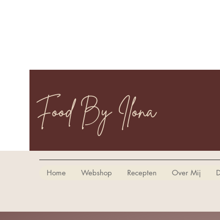
Food By Ilona
Home
Webshop
Recepten
Over Mij
D