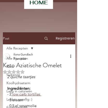
HOME
Registreren
Post
Alle Recepten
Ilona Gundlach
Alle Recepten
7 jan 2022
Keto Aziatische Omelet
Keto
Beoordeeld met NaN uit 5 sterren.
Suikervrij
2 quiche taartjes
Koolhydraatarm
Ingrediënten:
Laag in calorieën
- 2
 low carb tortillas 
Lekker gezellig :)
- 3 eieren
- 0.5 el sesamolie 
hoofdgerecht