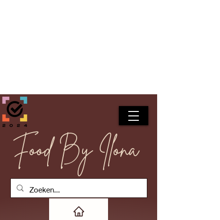
Food By Ilona