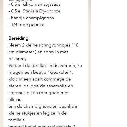
- 0.5 el kikkoman sojasaus 
- 0.5 el 
Steviala Ery-bronze
- handje champignons
- 1/4 rode paprika 
Bereiding:
Neem 2 kleine springvormpjes ( 10 
cm diameter ) en spray in met 
bakspray. 
Verdeel de tortilla's in de vormen, ze 
mogen een beetje "kreukelen". 
klop in een apart kommetje de 
eieren los, doe de sesamolie en 
sojasaus bij en roer goed met 
elkaar. 
Snij de champignons en paprika in 
kleine stukjes en leg ze in de 
tortilla's. 
Verdeel het ei mengsel over de 2 