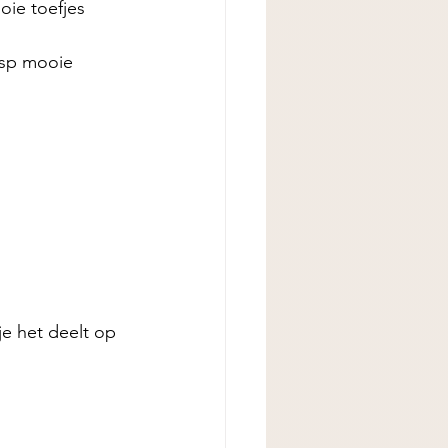
ie toefjes 
asp mooie 
je het deelt op 