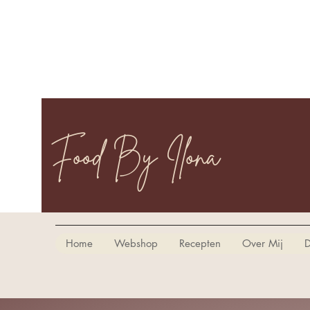
Food By Ilona
Home
Webshop
Recepten
Over Mij
D