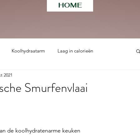
HOME
Koolhydraatarm
Laag in calorieën
kt 2021
ht
sche Smurfenvlaai
 uit 5 sterren.
van de koolhydratenarme keuken 