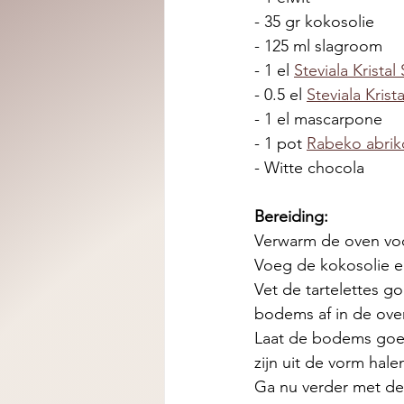
- 35 gr kokosolie 
- 125 ml slagroom
- 1 el 
Steviala Kristal
- 0.5 el 
Steviala Krista
- 1 el mascarpone 
- 1 pot 
Rabeko abri
- Witte chocola 
Bereiding:
Verwarm de oven voo
Voeg de kokosolie e
Vet de tartelettes g
bodems af in de oven
Laat de bodems goed 
zijn uit de vorm halen
Ga nu verder met de