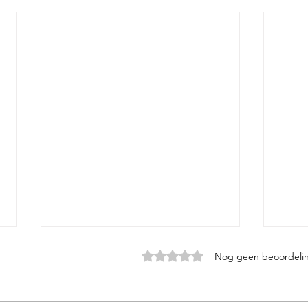
Beoordeeld met 0 uit 5 sterren
Nog geen beoordeli