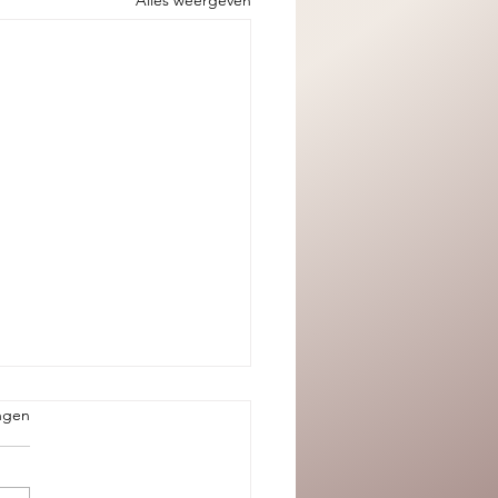
Alles weergeven
.
ngen