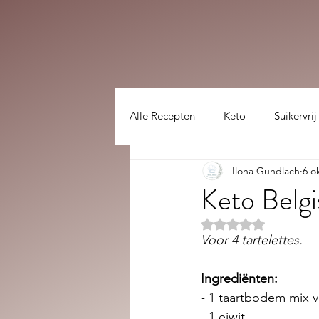
Alle Recepten
Keto
Suikervrij
Ilona Gundlach
6 o
Lekker gezellig :)
hoofdgerec
Keto Belgi
Beoordeeld met NaN
Voor 4 tartelettes. 
Ingrediënten:
- 1 taartbodem mix 
- 1 eiwit