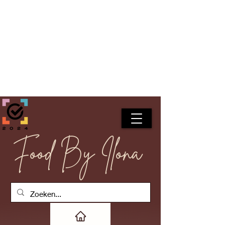
Food By Ilona