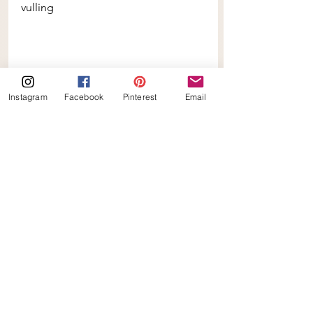
vulling
keto
cheesecake
muffins
bramen
Instagram
Facebook
Pinterest
Email
Keto
Suikervrij
Koolhydraatarm
Alles weergeven
Gerelateerde posts