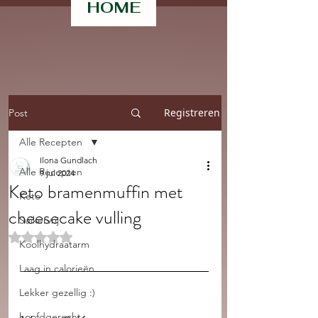
HOME
Registreren
Post
Alle Recepten
Ilona Gundlach
Alle Recepten
9 jul 2024
Keto bramenmuffin met
Keto
cheesecake vulling
Suikervrij
Beoordeeld met NaN uit 5 sterren.
Koolhydraatarm
Laag in calorieën
Lekker gezellig :)
hoofdgerecht