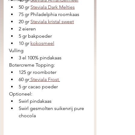
50 gr 
Steviala Dark Melties
75 gr Philadelphia roomkaas
20 gr 
Steviala kristal sweet
2 eieren 
5 gr bakpoeder
10 gr 
kokosmeel
Vulling
3 el 100% pindakaas 
Botercreme Topping:
125 gr roomboter
60 gr
Steviala Frost
5 gr cacao poeder
Optioneel:
Swirl pindakaas
Swirl gesmolten suikervrij pure 
chocola 