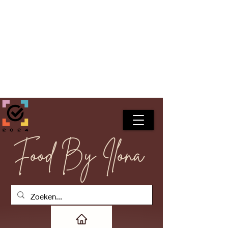
Food By Ilona