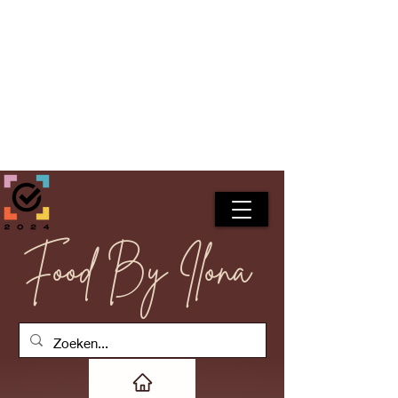
Food By Ilona