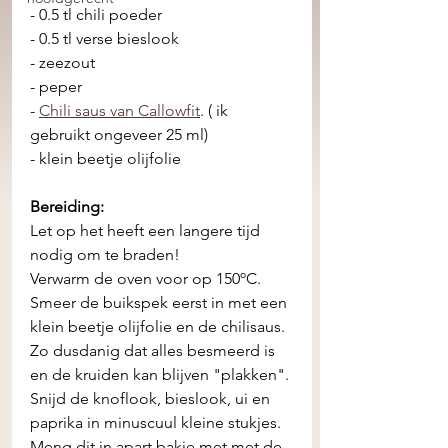
- 0.5 tl chili poeder 
- 0.5 tl verse bieslook 
- zeezout 
- peper
- 
Chili saus van Callowfit
. ( ik 
gebruikt ongeveer 25 ml) 
- klein beetje olijfolie 
Bereiding: 
Let op het heeft een langere tijd 
nodig om te braden! 
Verwarm de oven voor op 150ºC. 
Smeer de buikspek eerst in met een 
klein beetje olijfolie en de chilisaus. 
Zo dusdanig dat alles besmeerd is 
en de kruiden kan blijven "plakken".
Snijd de knoflook, bieslook, ui en 
paprika in minuscuul kleine stukjes. 
Meng dit in apart bakje met met de 