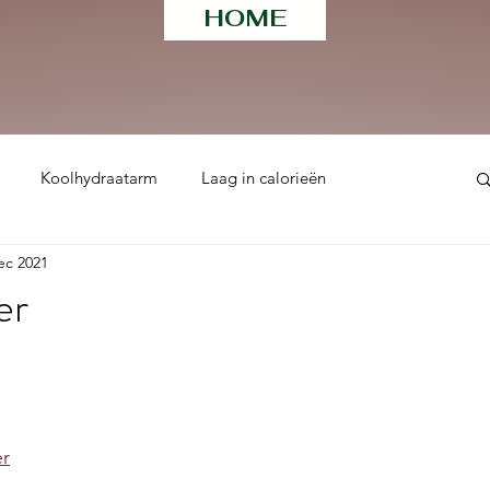
HOME
Koolhydraatarm
Laag in calorieën
ec 2021
ht
er
 uit 5 sterren.
er