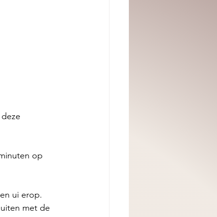
 deze 
minuten op 
en ui erop. 
luiten met de 