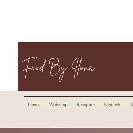
Food By Ilona
Home
Webshop
Recepten
Over Mij
D