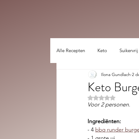
Alle Recepten
Keto
Suikervrij
Ilona Gundlach
2 d
Lekker gezellig :)
hoofdgerec
Keto Burg
Beoordeeld met NaN
Voor 2 personen. 
Ingrediënten:
- 4 
bbq runder burg
- 1 grote ui 