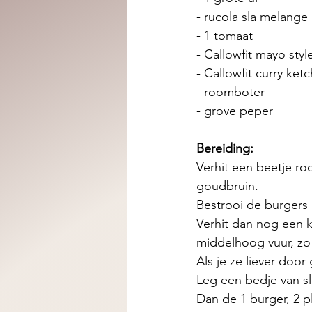
- rucola sla melange
- 1 tomaat
- Callowfit mayo styl
- Callowfit curry ket
- roomboter
- grove peper
Bereiding:
Verhit een beetje ro
goudbruin.
Bestrooi de burgers
Verhit dan nog een 
middelhoog vuur, zo
Als je ze liever doo
Leg een bedje van sl
Dan de 1 burger, 2 p