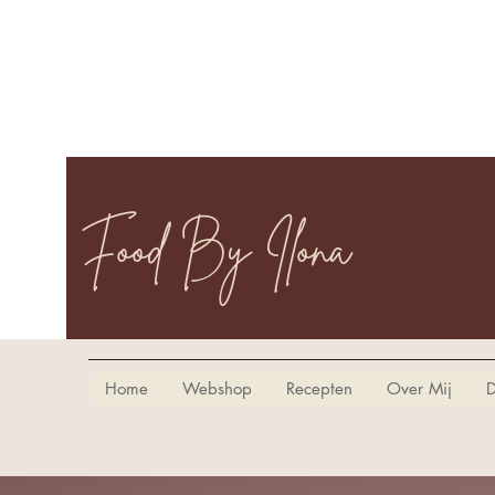
Food By Ilona
Home
Webshop
Recepten
Over Mij
D