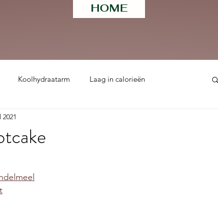
HOME
Koolhydraatarm
Laag in calorieën
l 2021
ht
otcake
 uit 5 sterren.
andelmeel
t