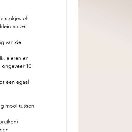
e stukjes of 
klein en zet 
ng van de 
, eieren en 
s ongeveer 10 
ot een egaal 
ag mooi tussen 
ruiken) 
 een 