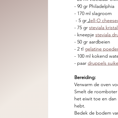
- 90 gr Philadelphia 
- 170 ml slagroom
 - 5 gr
 J
ell-O cheese
- 75 gr 
steviala krista
- kneepje 
steviala d
- 50 gr aardbeien
- 2 tl 
gelatine poede
- 100 ml kokend wate
- paar 
druppels suike
Bereiding:
Verwarm de oven voo
Smelt de roomboter
het eiwit toe en dan
hebt.
Bedek de bodem van 