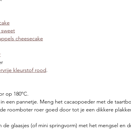
cake
l sweet
ruppels cheesecake
r
r 
rvrije kleurstof rood
. 
r op 180ºC. 
 in een pannetje. Meng het cacaopoeder met de taartb
 de roomboter roer goed door tot je een dikkere plakker
de glaasjes (of mini springvorm) met het mengsel en d