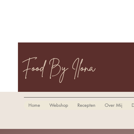
Food By Ilona
Home
Webshop
Recepten
Over Mij
D