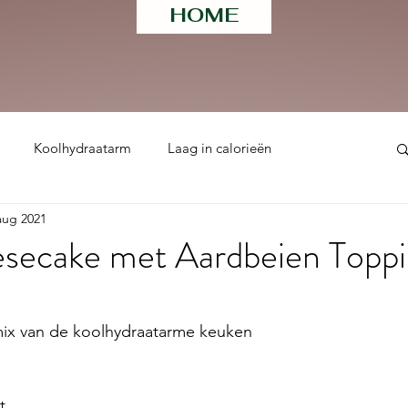
HOME
Koolhydraatarm
Laag in calorieën
aug 2021
ht
secake met Aardbeien Topp
 uit 5 sterren.
mix van de koolhydraatarme keuken
t 