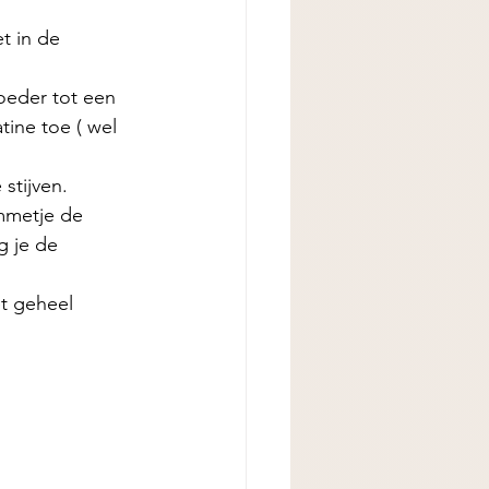
t in de 
oeder tot een 
ine toe ( wel 
stijven. 
mmetje de 
g je de 
et geheel 