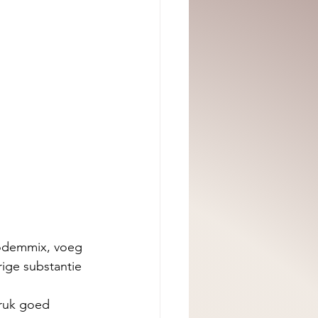
odemmix, voeg 
ige substantie 
ruk goed 