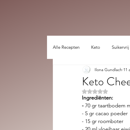
Alle Recepten
Keto
Suikervrij
Ilona Gundlach
11 
Lekker gezellig :)
hoofdgerec
Keto Chee
Beoordeeld met NaN
Ingrediënten:
- 
70 gr taartbodem 
- 5 gr cacao poeder
- 15 gr roomboter
- 20 ml vloeibaar eiwi