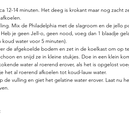
ca 12-14 minuten. Het deeg is krokant maar nog zacht ze
afkoelen. 
ling. Mix de Philadelphia met de slagroom en de jello p
 Heb je geen Jell-o, geen nood, voeg dan 1 blaadje gelat
 koud water voor 5 minuten). 
ver de afgekoelde bodem en zet in de koelkast om op te 
hoon en snijd ze in kleine stukjes. Doe in een klein ko
 kokende water al roerend erover, als het is opgelost voe
 je het al roerend afkoelen tot koud-lauw water. 
 de vulling en giet het gelatine water erover. Laat nu h
ven. 
: