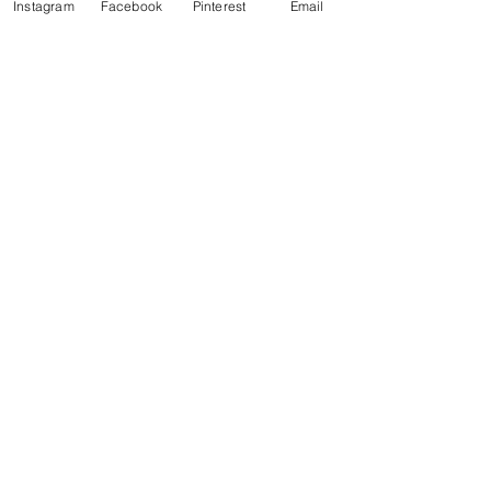
Instagram
Facebook
Pinterest
Email
recepten
keto
chocola
frambozen
fruit
Keto
Alles weergeven
Gerelateerde posts