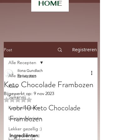
HOME
Registreren
Post
Alle Recepten
Ilona Gundlach
Alle Recepten
22 feb 2023
Keto Chocolade Frambozen
Keto
Bijgewerkt op:
9 nov 2023
Suikervrij
Beoordeeld met NaN uit 5 sterren.
voor 10 Keto Chocolade 
Koolhydraatarm
Frambozen
Laag in calorieën
Lekker gezellig :)
Ingrediënten:  
hoofdgerecht