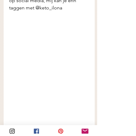
op social media, mij kan je erin 
taggen met @keto_ilona 
Keto Chocolade Frambozen