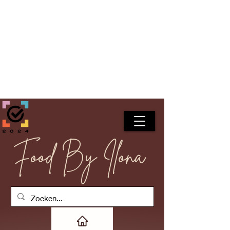
Food By Ilona