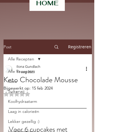
HOME
Registreren
Post
Alle Recepten
Ilona Gundlach
Alle Recepten
11 aug 2023
Keto Chocolade Mousse
Keto
Bijgewerkt op:
15 feb 2024
Suikervrij
Beoordeeld met NaN uit 5 sterren.
Koolhydraatarm
Laag in calorieën
Lekker gezellig :)
Voor 6 cupcakes met 
hoofdgerecht