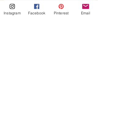
recepten
keto
koolhydraatarm
chocolade
recept
Instagram
Facebook
Pinterest
Email
mousse
chocolade mousse
Keto
Alles weergeven
Gerelateerde posts