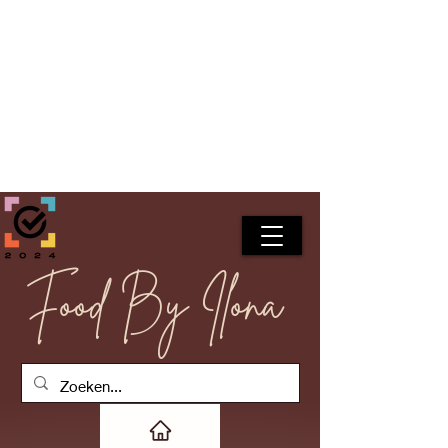
Food By Ilona