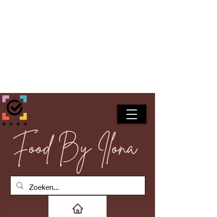
Food By Ilona