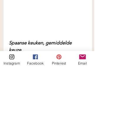
Spaanse keuken, gemiddelde 
keuze. 
Heerlijke tapas eten! Is ook wel een 
Instagram
Facebook
Pinterest
Email
van mn favoriet, blijf heerlijk en 
gezellig om al die kleine hapjes te 
nemen. 
Het is niet de beste keuze, want veel 
van de tapas worden gemaakt met 
marinade en daarin zit bijna altijd 
suikers verwerkt. Kies dus voor een 
gerechtje wat het minst bewerkt is. 
Een lekkere carpaccio, gerookte 
zalm, of een caprese spiesje. Bij het 