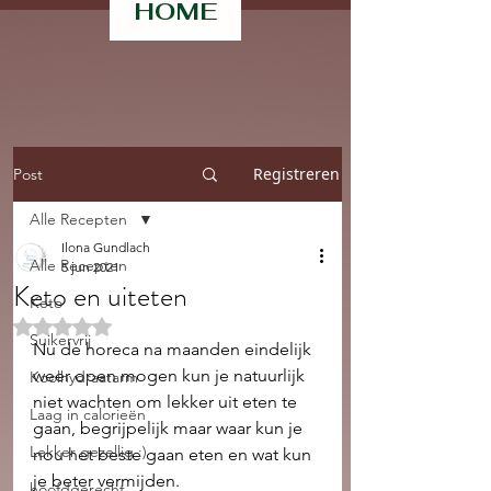
HOME
Registreren
Post
Alle Recepten
Ilona Gundlach
Alle Recepten
5 jun 2021
Keto en uiteten
Keto
Beoordeeld met NaN uit 5 sterren.
Suikervrij
Nu de horeca na maanden eindelijk 
weer open mogen kun je natuurlijk 
Koolhydraatarm
niet wachten om lekker uit eten te 
Laag in calorieën
gaan, begrijpelijk maar waar kun je 
Lekker gezellig :)
nou het beste gaan eten en wat kun 
je beter vermijden. 
hoofdgerecht