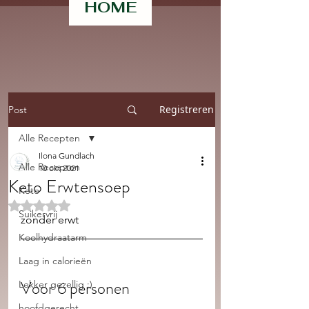
HOME
Registreren
Post
Alle Recepten
Ilona Gundlach
Alle Recepten
10 okt 2021
Keto Erwtensoep
Keto
Beoordeeld met NaN uit 5 sterren.
Suikervrij
zonder erwt 
Koolhydraatarm
Laag in calorieën
Voor 6 personen 
Lekker gezellig :)
hoofdgerecht