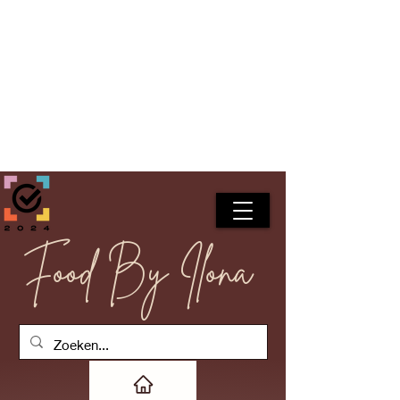
Food By Ilona