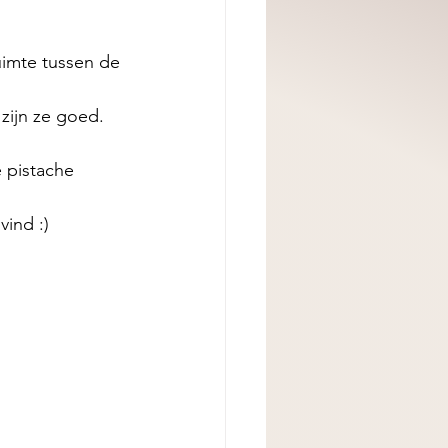
imte tussen de 
zijn ze goed. 
 pistache 
ind :) 