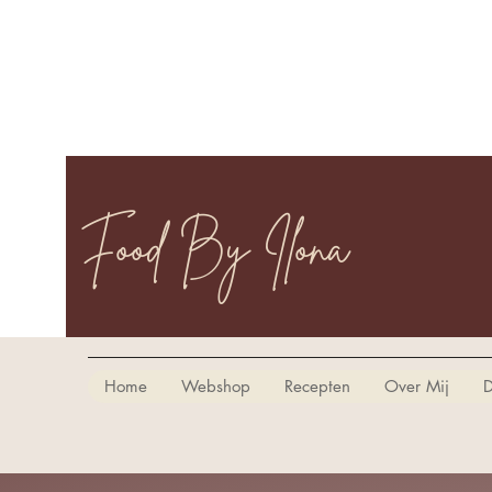
Food By Ilona
Home
Webshop
Recepten
Over Mij
D