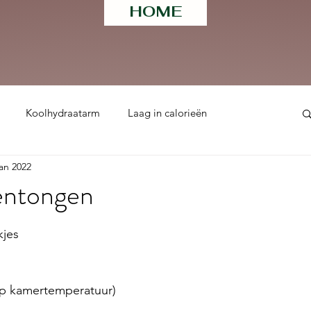
HOME
Koolhydraatarm
Laag in calorieën
jan 2022
ht
entongen
 uit 5 sterren.
kjes
op kamertemperatuur)