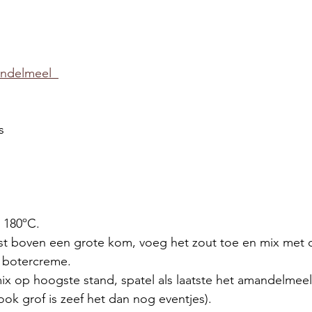
ndelmeel  
s
 180ºC.
rost boven een grote kom, voeg het zout toe en mix met
 botercreme. 
ix op hoogste stand, spatel als laatste het amandelmeel 
ok grof is zeef het dan nog eventjes). 