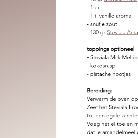
- 1 ei 
- 1 tl vanille aroma 
- snufje zout
- 130 gr 
Steviala Ama
toppings optioneel 
- 
Steviala Milk Meltie
- kokosrasp
- pistache nootjes 
Bereiding: 
Verwarm de oven op
Zeef het Steviala F
tot een egale zachte
Voeg het ei toe en m
dat je amandelmeel o