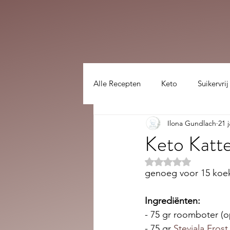
Alle Recepten
Keto
Suikervrij
Ilona Gundlach
21 
Lekker gezellig :)
hoofdgerec
Keto Katt
Beoordeeld met NaN
genoeg voor 15 koe
Ingrediënten:
- 75 gr roomboter (
- 75 gr 
Steviala Frost