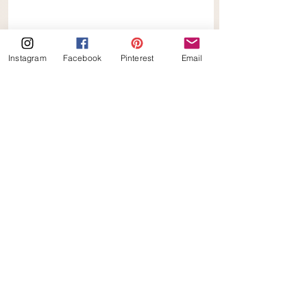
Instagram
Facebook
Pinterest
Email
Keto Lemoncurd cake met 
ricotta mousse
recepten
keto
keto_ilona
Keto Lemoncurd cake met ricotta mousse
Keto