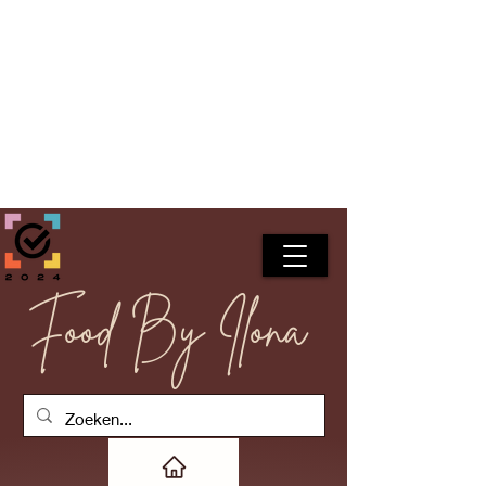
Food By Ilona