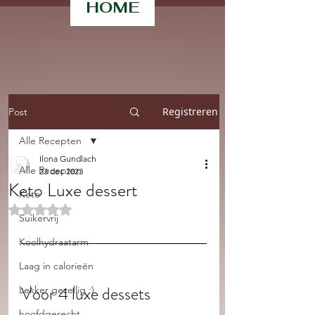
HOME
Registreren
Post
Alle Recepten
Ilona Gundlach
Alle Recepten
23 dec 2023
Keto Luxe dessert
Keto
Beoordeeld met NaN uit 5 sterren.
Suikervrij
Koolhydraatarm
Laag in calorieën
Voor 4 luxe dessets 
Lekker gezellig :)
hoofdgerecht