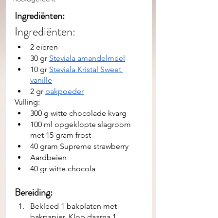
Ingrediënten: 
Ingrediënten:
2 eieren
30 gr
Steviala amandelmeel
10 gr
Steviala Kristal Sweet 
vanille
2 gr
bakpoeder
Vulling:
300 g witte chocolade kvarg
100 ml opgeklopte slagroom 
met 15 gram frost
40 gram Supreme strawberry
Aardbeien
40 gr witte chocola 
Bereiding:
Bekleed 1 bakplaten met 
bakpapier. Klop daarna 1 