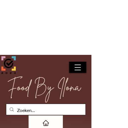
Food By Ilona