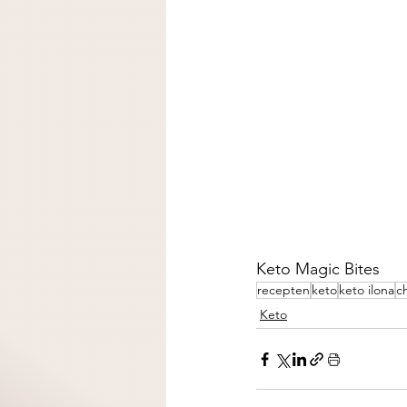
Keto Magic Bites
recepten
keto
keto ilona
c
Keto