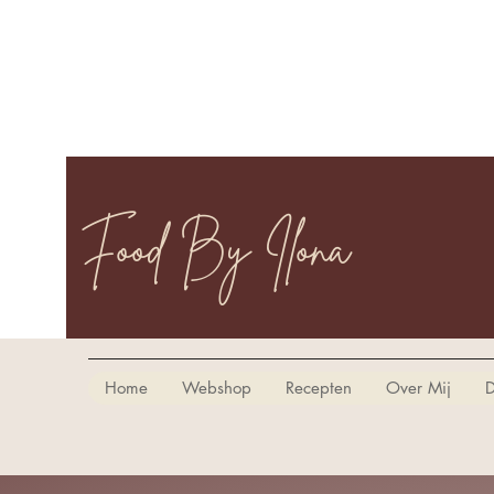
Food By Ilona
Home
Webshop
Recepten
Over Mij
D