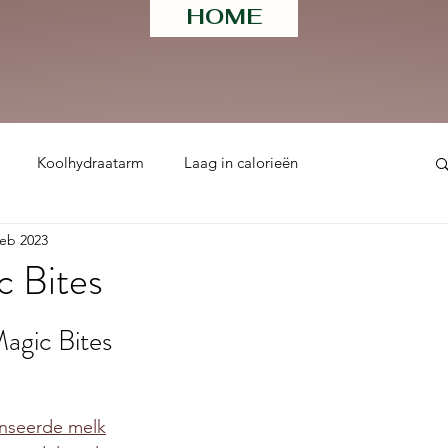
HOME
Koolhydraatarm
Laag in calorieën
feb 2023
ht
c Bites
 uit 5 sterren.
agic Bites 
nseerde melk