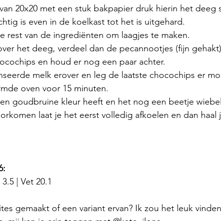
an 20x20 met een stuk bakpapier druk hierin het deeg s
htig is even in de koelkast tot het is uitgehard.
e rest van de ingrediënten om laagjes te maken.
er het deeg, verdeel dan de pecannootjes (fijn gehakt
ocochips en houd er nog een paar achter. 
seerde melk erover en leg de laatste chocochips er moo
rmde oven voor 15 minuten. 
een goudbruine kleur heeft en het nog een beetje wiebelig
rkomen laat je het eerst volledig afkoelen en dan haal j
6:
 3.5 | Vet 20.1 
tes gemaakt of een variant ervan? Ik zou het leuk vinden 