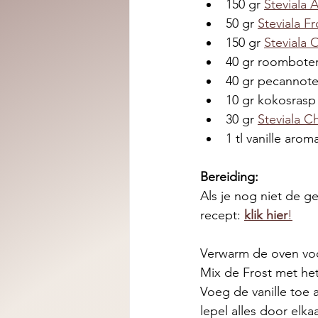
150 gr 
Steviala
50 gr 
Steviala Fr
150 gr 
Steviala
40 gr roombote
40 gr pecannote
10 gr kokosrasp
30 gr 
Steviala C
1 tl vanille arom
Bereiding:
Als je nog niet de g
recept: 
klik hier
!
Verwarm de oven voo
Mix de Frost met het
Voeg de vanille toe
lepel alles door elkaa