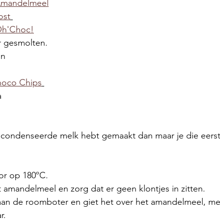
 Amandelmeel
ost
 Oh'Choc!
r gesmolten.
n 
 
hoco Chips
a
econdenseerde melk hebt gemaakt dan maar je die eerst 
r op 180ºC. 
 amandelmeel en zorg dat er geen klontjes in zitten. 
 aan de roomboter en giet het over het amandelmeel, m
r. 