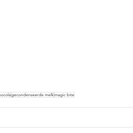
hocola
gecondenseerde melk
magic bite