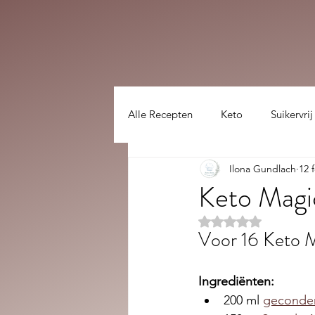
Alle Recepten
Keto
Suikervrij
Ilona Gundlach
12 
Lekker gezellig :)
hoofdgerec
Keto Magi
Beoordeeld met NaN
Voor 16 Keto M
Ingrediënten:
200 ml 
geconde