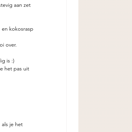
tevig aan zet 
) en kokosrasp 
i over. 
 is :) 
e het pas uit 
als je het 