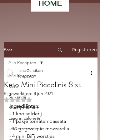
HOME
Registreren
Post
Alle Recepten
Ilona Gundlach
Alle Recepten
18 apr 2021
Keto Mini Piccolinis 8 st
Keto
Bijgewerkt op:
8 jun 2021
Suikervrij
Beoordeeld met NaN uit 5 sterren.
Ingrediënten:
Koolhydraatarm
- 1 knolselderij 
Laag in calorieën
- 1 pakje tomaten passata
- 50 gr geraspte mozzarella 
Lekker gezellig :)
- 4 mini BiFi worstjes 
hoofdgerecht