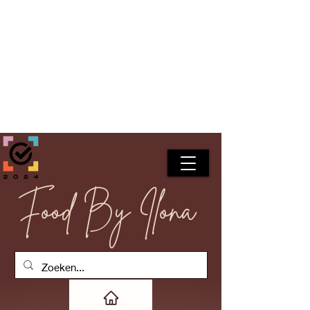
Food By Ilona