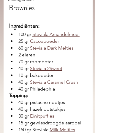
Brownies
Ingrediënten: 
100 gr 
Steviala Amandelmeel
25 gr 
Cacoapoeder
60 gr 
Steviala Dark Melties
2 eieren
70 gr roomboter
40 gr 
Steviala 2Sweet
10 gr bakpoeder
40 gr 
Steviala Caramel Crush
40 gr Philadephia 
Topping:
40 gr pistache nootjes 
40 gr hazelnootstukjes
30 gr 
Eiwitpuffies
15 gr gevriesdroogde aardbei
150 gr Steviala 
Milk Melties