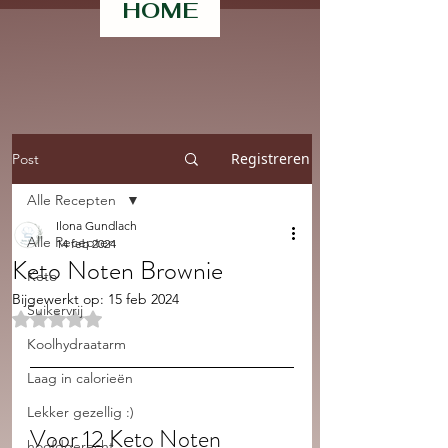
HOME
Registreren
Post
Alle Recepten
Ilona Gundlach
Alle Recepten
14 feb 2024
Keto Noten Brownie
Keto
Bijgewerkt op:
15 feb 2024
Suikervrij
Beoordeeld met NaN uit 5 sterren.
Koolhydraatarm
Laag in calorieën
Lekker gezellig :)
Voor 12 Keto Noten 
hoofdgerecht