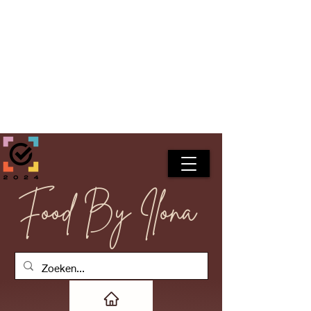
Food By Ilona