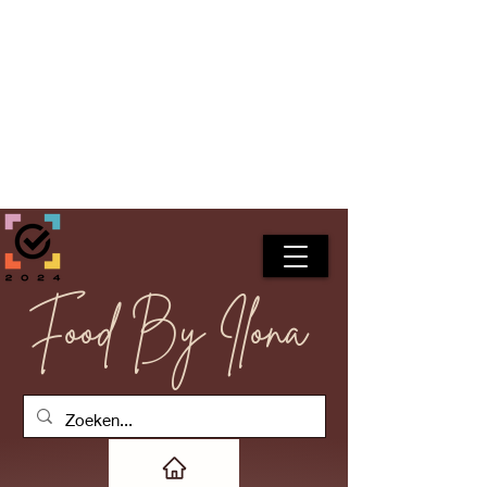
Food By Ilona