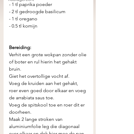
- 1 tl paprika poeder
- 2 tl gedroogde basilicum
- 1 tl oregano 
- 0.5 tl komijn
Bereiding:
Verhit een grote wokpan zonder olie 
of boter en rul hierin het gehakt 
bruin. 
Giet het overtollige vocht af. 
Voeg de kruiden aan het gehakt, 
roer even goed door elkaar en voeg 
de arrabiata saus toe.  
Voeg de spitskool toe en roer dit er 
doorheen.
Maak 2 lange stroken van 
aluminiumfolie leg die diagonaal 
over elkaar en dek hier mee de pan 