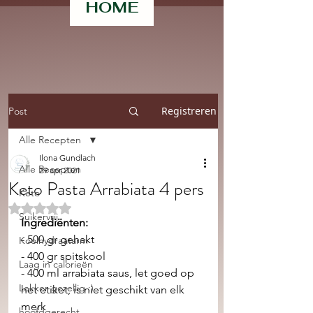
HOME
Registreren
Post
Alle Recepten
Ilona Gundlach
Alle Recepten
29 apr 2021
Keto Pasta Arrabiata 4 pers
Keto
Beoordeeld met NaN uit 5 sterren.
Suikervrij
Ingrediënten: 
- 500 gr gehakt 
Koolhydraatarm
- 400 gr spitskool 
Laag in calorieën
- 400 ml arrabiata saus, let goed op 
Lekker gezellig :)
het etiket, is niet geschikt van elk 
merk 
hoofdgerecht