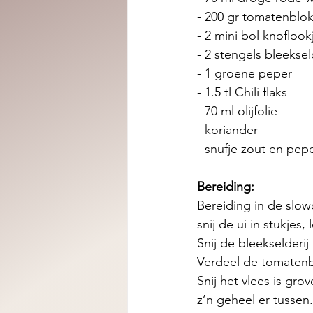
- 200 gr tomatenblokj
- 2 mini bol knoflook
- 2 stengels bleekseld
- 1 groene peper 
- 1.5 tl Chili flaks 
- 70 ml olijfolie 
- koriander 
- snufje zout en pepe
Bereiding: 
Bereiding in de slowc
snij de ui in stukje
Snij de bleekselderij
Verdeel de tomatenbl
Snij het vlees is gro
z’n geheel er tussen.