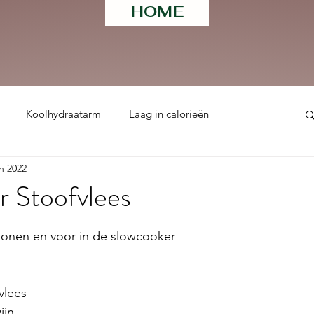
HOME
Koolhydraatarm
Laag in calorieën
an 2022
ht
r Stoofvlees
 uit 5 sterren.
sonen en voor in de slowcooker 
vlees 
ijn 