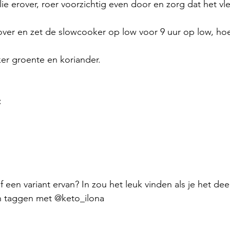
olie erover, roer voorzichtig even door en zorg dat het v
over en zet de slowcooker op low voor 9 uur op low, ho
er groente en koriander. 
 
f een variant ervan? In zou het leuk vinden als je het deel
in taggen met @keto_ilona 