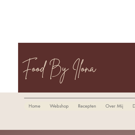
Food By Ilona
Home
Webshop
Recepten
Over Mij
D