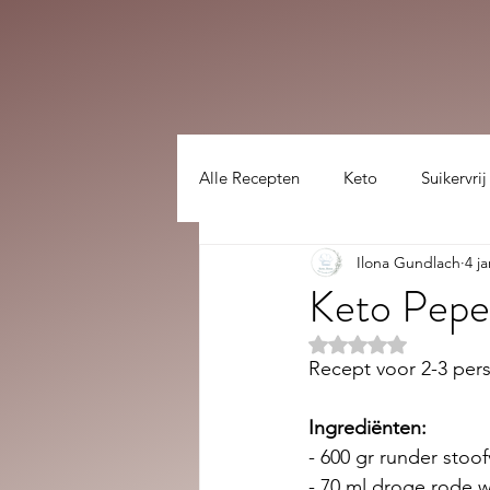
Alle Recepten
Keto
Suikervrij
Ilona Gundlach
4 j
Lekker gezellig :)
hoofdgerec
Keto Pepe
Beoordeeld met NaN
Recept voor 2-3 per
Ingrediënten: 
- 600 gr runder stoof
- 70 ml droge rode w