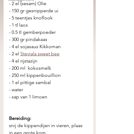
- 2 el (sesam) Olie
- 150 gr gesnipperde ui 
- 5 teentjes knoflook 
- 1 tl laos
- 0.5 tl gemberpoeder
- 300 gr pindakaas
- 4 el sojasaus Kikkoman
- 2 el 
Steviala sweet bee
- 4 el rijstazijn 
- 200 ml  kokosmelk
- 250 ml kippenbouillion 
- 1 el pittige sambal 
- water
- sap van 1 limoen 
Bereiding: 
snij de kippendijen in vieren, plaas 
in een grote kom.