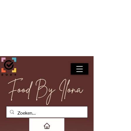
Food By Ilona